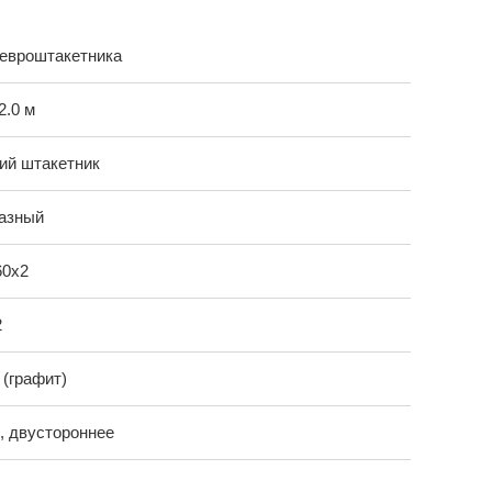
 евроштакетника
 2.0 м
ий штакетник
азный
60х2
2
 (графит)
, двустороннее