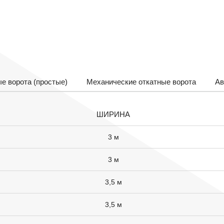
е ворота (простые)
Механические откатные ворота
Ав
ШИРИНА
3 м
3 м
3,5 м
3,5 м