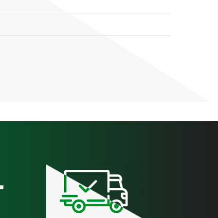
2 м
1,8 м
+