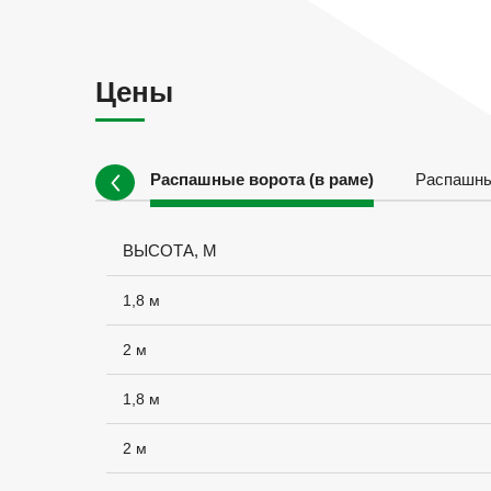
Цены
Распашные ворота (в раме)
Распашны
УБ.
ВЫСОТА, М
шт.
1,8 м
шт.
2 м
 шт.
1,8 м
0
2 м