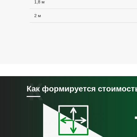
1,8 м
0
2 м
но
0
0
Как формируется стоимост