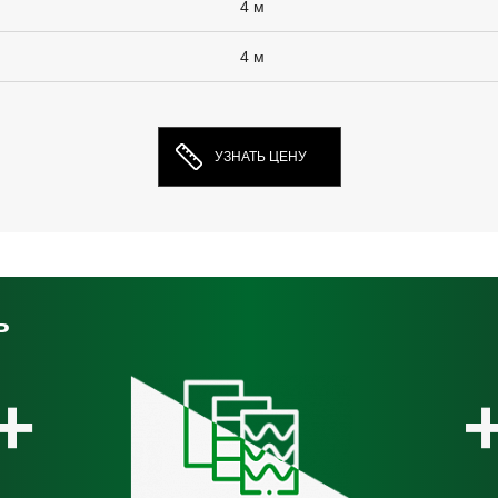
4 м
4 м
УЗНАТЬ ЦЕНУ
ь
+