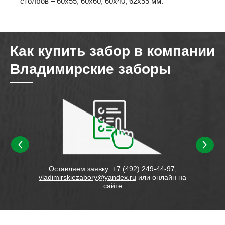
столбов – 60х55, 60х60, 60х40, 62х55 мм.
Как купить забор в компании
Владимирские заборы
изводим
Оставляем заявку:
+7 (492) 249-44-97
,
Соста
vladimirskiezabory@yandex.ru
или онлайн на
опла
сайте