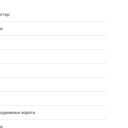
иттер
м.
аздвижные ворота
ер