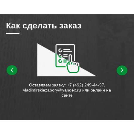
Как сделать заказ
ивки
Оставляем заявку:
+7 (492) 249-44-97
,
Сос
онтаж,
vladimirskiezabory@yandex.ru
или онлайн на
сайте