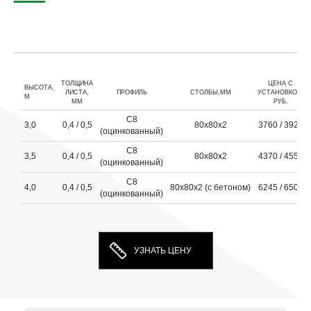
ТОЛЩИНА
ЦЕНА С
ВЫСОТА,
ЛИСТА,
ПРОФИЛЬ
СТОЛБЫ,ММ
УСТАНОВКОЙ,
М
ММ
РУБ.
С8
3,0
0,4 / 0,5
80х80х2
3760 / 3920
(оцинкованный)
С8
3,5
0,4 / 0,5
80х80х2
4370 / 4555
(оцинкованный)
С8
4,0
0,4 / 0,5
80х80х2 (с бетоном)
6245 / 6505
(оцинкованный)
УЗНАТЬ ЦЕНУ