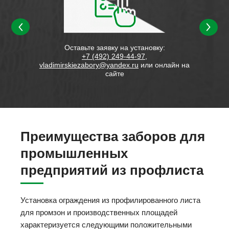
ием на
Оставьте заявку на установку:
Состав
,
+7 (492) 249-44-97
,
vladimirskiezabory@yandex.ru
или онлайн на
сайте
Преимущества заборов для
промышленных
предприятий из профлиста
Установка ограждения из профилированного листа
для промзон и производственных площадей
характеризуется следующими положительными